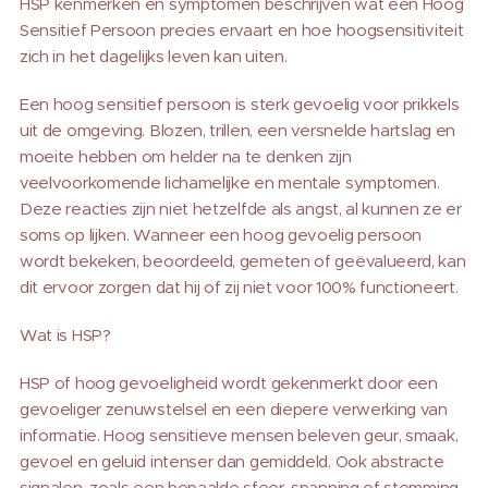
HSP kenmerken en symptomen beschrijven wat een Hoog
Sensitief Persoon precies ervaart en hoe hoogsensitiviteit
zich in het dagelijks leven kan uiten.
Een hoog sensitief persoon is sterk gevoelig voor prikkels
uit de omgeving. Blozen, trillen, een versnelde hartslag en
moeite hebben om helder na te denken zijn
veelvoorkomende lichamelijke en mentale symptomen.
Deze reacties zijn niet hetzelfde als angst, al kunnen ze er
soms op lijken. Wanneer een hoog gevoelig persoon
wordt bekeken, beoordeeld, gemeten of geëvalueerd, kan
dit ervoor zorgen dat hij of zij niet voor 100% functioneert.
Wat is HSP?
HSP of hoog gevoeligheid wordt gekenmerkt door een
gevoeliger zenuwstelsel en een diepere verwerking van
informatie. Hoog sensitieve mensen beleven geur, smaak,
gevoel en geluid intenser dan gemiddeld. Ook abstracte
signalen, zoals een bepaalde sfeer, spanning of stemming