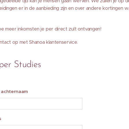
ingedeelde tijd kan je mensen gaan werven. We zullen je op
idingen er in de aanbieding zijn en over andere kortingen 
oe meer inkomsten je per direct zult ontvangen!
tact op met Shanoa klantenservice.
per Studies
n achternaam
s