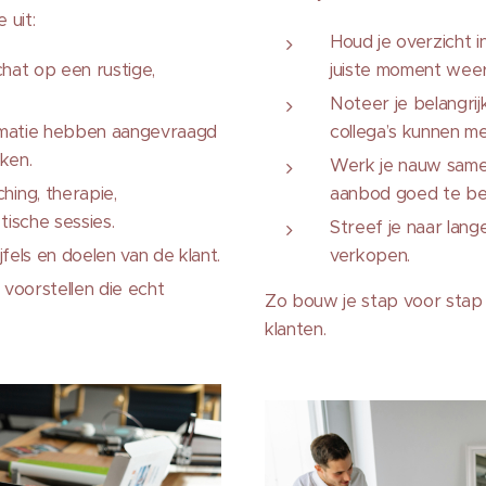
 uit:
Houd je overzicht i
chat op een rustige,
juiste moment wee
Noteer je belangrij
rmatie hebben aangevraagd
collega’s kunnen 
ken.
Werk je nauw same
ing, therapie,
aanbod goed te beg
ische sessies.
Streef je naar lange
fels en doelen van de klant.
verkopen.
voorstellen die echt
Zo bouw je stap voor stap
klanten.