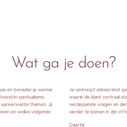
Wat ga je doen?
uis en benader je warme
Je verkoopt adviserend: ge
oond in spiritualisme,
waarin de klant centraal st
 aanverwante thema’s. Jij
verdiepende vragen en den
oeken en welke volgende
verder te komen in zijn of 
Daarbij: