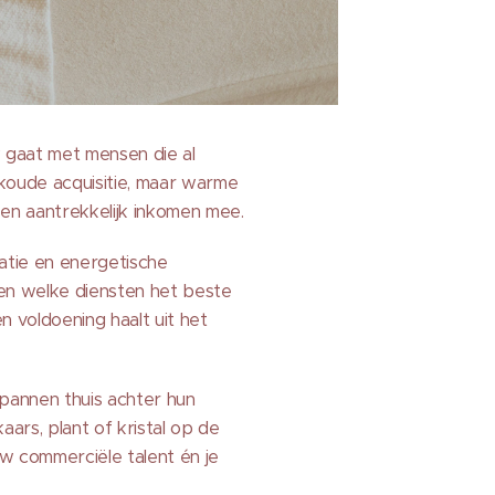
rek gaat met mensen die al
 koude acquisitie, maar warme
een aantrekkelijk inkomen mee.
tatie en energetische
zien welke diensten het beste
n voldoening haalt uit het
spannen thuis achter hun
ars, plant of kristal op de
uw commerciële talent én je