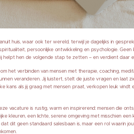
g vanuit huis, waar ook ter wereld, terwijl je dagelijks in gesp
piritualiteit, persoonlijke ontwikkeling en psychologie. Geen
 Jij helpt hen de volgende stap te zetten – en verdient daar 
et om het verbinden van mensen met therapie, coaching, medi
nnen veranderen. Jij luistert, stelt de juiste vragen en laat 
eke kans als jij graag met mensen praat, verkopen leuk vindt e
eze vacature is rustig, warm en inspirerend: mensen die ont
jke kleuren, een lichte, serene omgeving met misschien een ka
 dat dit geen standaard salesbaan is, maar een rol waarin jo
enkomen.