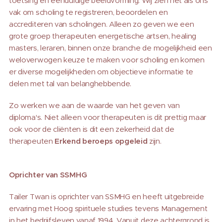
toetsing en eenduidige beeldvorming. Wij zien het als ons
vak om scholing te registreren, beoordelen en
accrediteren van scholingen. Alleen zo geven we een
grote groep therapeuten energetische artsen, healing
masters, leraren, binnen onze branche de mogelijkheid een
weloverwogen keuze te maken voor scholing en komen
er diverse mogelijkheden om objectieve informatie te
delen met tal van belanghebbende.
Zo werken we aan de waarde van het geven van
diploma's. Niet alleen voor therapeuten is dit prettig maar
ook voor de cliënten is dit een zekerheid dat de
therapeuten
Erkend beroeps opgeleid
zijn.
Oprichter van SSMHG
Tailer Twan is oprichter van SSMHG en heeft uitgebreide
ervaring met Hoog spirituele studies tevens Management
in het bedrijfsleven vanaf 1994. Vanuit deze achtergrond is