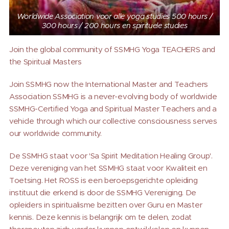
Worldwide Association voor alle yoga studies 500 hours /
300 hours / 200 hours en spirituele studies
Join the global community of SSMHG Yoga TEACHERS and
the Spiritual Masters
Join SSMHG now the International Master and Teachers
Association SSMHG is a never-evolving body of worldwide
SSMHG-Certified Yoga and Spiritual Master Teachers and a
vehicle through which our collective consciousness serves
our worldwide community.
De SSMHG staat voor 'Sa Spirit Meditation Healing Group'.
Deze vereniging van het SSMHG staat voor Kwaliteit en
Toetsing. Het ROSS is een beroepsgerichte opleiding
instituut die erkend is door de SSMHG Vereniging. De
opleiders in spiritualisme bezitten over Guru en Master
kennis. Deze kennis is belangrijk om te delen, zodat