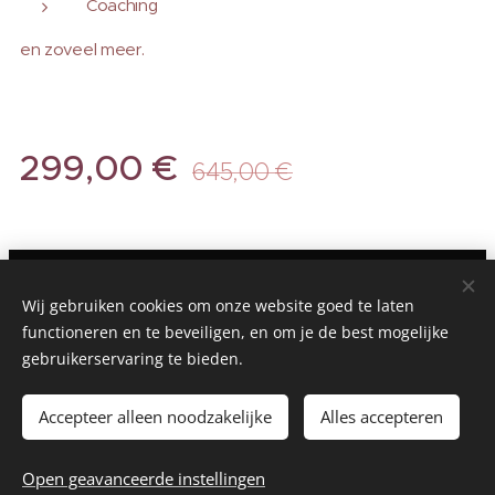
Coaching
en zoveel meer.
299,00
€
645,00
€
©1994-2026 Shanoa Internationaal - Shanoa Nederland -
België/ Amsterdam, Groningen, Utrecht /Contact E-mail:
Wij gebruiken cookies om onze website goed te laten
onlinestudies@outlook.com -
functioneren en te beveiligen, en om je de best mogelijke
Shanoa International
gebruikerservaring te bieden.
Shanoa-SSMHG Worldwide Studies
Cookies
Accepteer alleen noodzakelijke
Alles accepteren
Toevoegen aan de winkelwagen
Open geavanceerde instellingen