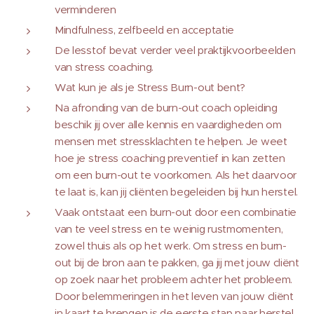
verminderen
Mindfulness, zelfbeeld en acceptatie
De lesstof bevat verder veel praktijkvoorbeelden
van stress coaching.
Wat kun je als je Stress Burn-out bent?
Na afronding van de burn-out coach opleiding
beschik jij over alle kennis en vaardigheden om
mensen met stressklachten te helpen. Je weet
hoe je stress coaching preventief in kan zetten
om een burn-out te voorkomen. Als het daarvoor
te laat is, kan jij cliënten begeleiden bij hun herstel.
Vaak ontstaat een burn-out door een combinatie
van te veel stress en te weinig rustmomenten,
zowel thuis als op het werk. Om stress en burn-
out bij de bron aan te pakken, ga jij met jouw cliënt
op zoek naar het probleem achter het probleem.
Door belemmeringen in het leven van jouw cliënt
in kaart te brengen is de eerste stap naar herstel