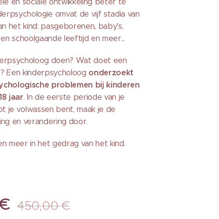
le en sociale ontwikkeling beter te
derpsychologie omvat de vijf stadia van
an het kind: pasgeborenen, baby's,
 en schoolgaande leeftijd en meer...
derpsycholoog doen? Wat doet een
onderzoekt
g? Een kinderpsycholoog
ychologische problemen bij kinderen
18 jaar
. In de eerste periode van je
ot je volwassen bent, maak je de
ing en verandering door.
n meer in het gedrag van het kind.
€
450,00
€