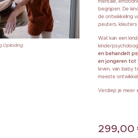
mentale, emotione
begrijpen. De kin
de ontwikkeling v
peuters, kleuters
Wat kan een kin
 Opleiding
kinderpsycholoo
en behandelt ps
en jongeren tot 
leven, van baby t
meeste ontwikkel
Verdiep je meer e
299,00