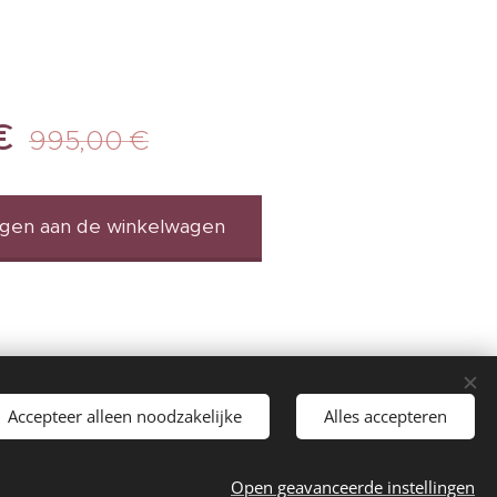
€
995,00
€
gen aan de winkelwagen
Accepteer alleen noodzakelijke
Alles accepteren
 E-mail: onlinestudies@outlook.com -
Open geavanceerde instellingen