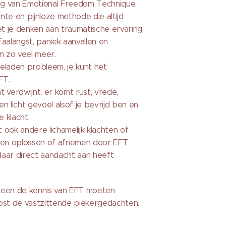
ing van Emotional Freedom Technique.
ënte en pijnloze methode die altijd
et je denken aan traumatische ervaring,
aalangst, paniek aanvallen en
n zo veel meer.
eladen probleem, je kunt het
FT.
 verdwijnt, er komt rust, vrede,
n licht gevoel alsof je bevrijd ben en
e klacht.
t ook andere lichamelijk klachten of
ten oplossen of afnemen door EFT
aar direct aandacht aan heeft
ereen de kennis van EFT moeten
ost de vastzittende piekergedachten.