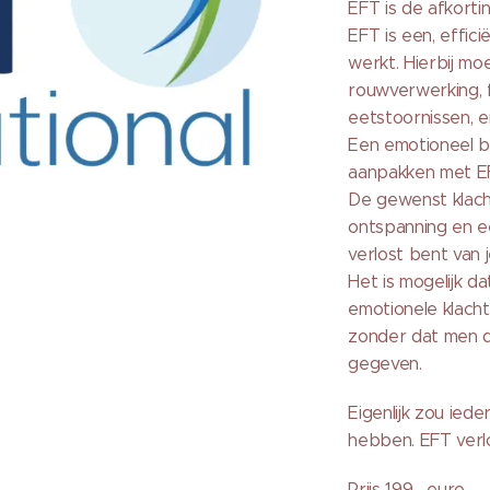
EFT is de afkort
EFT is een, effici
werkt. Hierbij mo
rouwverwerking, f
eetstoornissen, e
Een emotioneel b
aanpakken met E
De gewenst klacht
ontspanning en ee
verlost bent van j
Het is mogelijk da
emotionele klach
zonder dat men d
gegeven.
Eigenlijk zou ied
hebben. EFT verl
Prijs 199,- euro