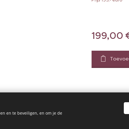
199,00
Toevoe
en en te beveiligen, en om je de
Shanoa Nederland - België/ Amsterdam, Groningen, Utrecht /Contact
Shanoa International
Shanoa-SSMHG Worldwide Studies
Cookies