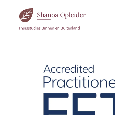
Shanoa Opleider
Thuisstudies Binnen en Buitenland