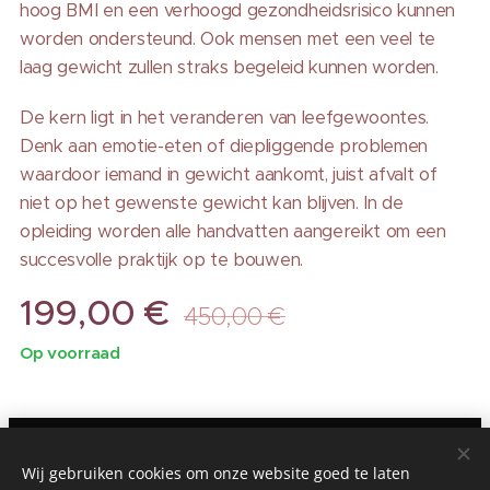
hoog BMI en een verhoogd gezondheidsrisico kunnen
worden ondersteund. Ook mensen met een veel te
laag gewicht zullen straks begeleid kunnen worden.
De kern ligt in het veranderen van leefgewoontes.
Denk aan emotie-eten of diepliggende problemen
waardoor iemand in gewicht aankomt, juist afvalt of
niet op het gewenste gewicht kan blijven. In de
opleiding worden alle handvatten aangereikt om een
succesvolle praktijk op te bouwen.
199,00
€
450,00
€
Op voorraad
©1994-2026 Shanoa Internationaal - Shanoa Nederland -
België/ Amsterdam, Groningen, Utrecht /Contact E-mail:
Wij gebruiken cookies om onze website goed te laten